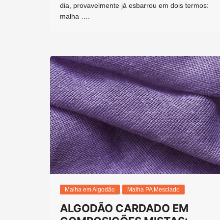
dia, provavelmente já esbarrou em dois termos:
malha ….
Malha em Algodão
Malha PA Mesclado
ALGODÃO CARDADO EM