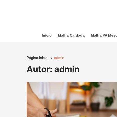
Ir
para
o
conteúdo
Início
Malha Cardada
Malha PA Mes
Página inicial
admin
Autor:
admin