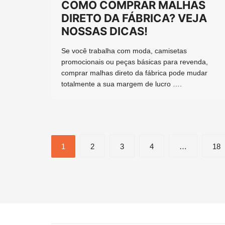
COMO COMPRAR MALHAS
DIRETO DA FÁBRICA? VEJA
NOSSAS DICAS!
Se você trabalha com moda, camisetas
promocionais ou peças básicas para revenda,
comprar malhas direto da fábrica pode mudar
totalmente a sua margem de lucro ….
Paginação
1
2
3
4
…
18
de
posts