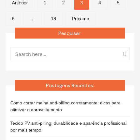
Paginação
Anterior
1
2
3
4
5
de
6
…
18
Próximo
posts
Pesquisar:
Postagens Recentes:
Como cortar malha anti-pilling corretamente: dicas para
otimizar o aproveitamento
Tecido PV anti-pilling: durabilidade e aparência profissional
por mais tempo