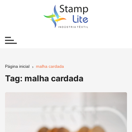
Ir
para
o
conteúdo
Página inicial
malha cardada
Tag:
malha cardada