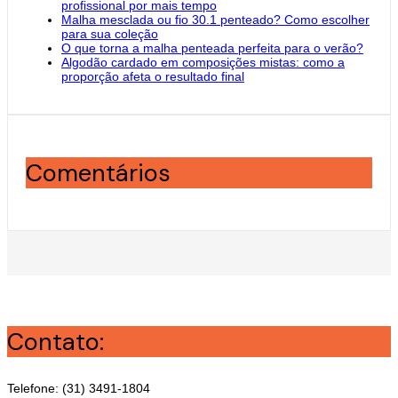
profissional por mais tempo
Malha mesclada ou fio 30.1 penteado? Como escolher
para sua coleção
O que torna a malha penteada perfeita para o verão?
Algodão cardado em composições mistas: como a
proporção afeta o resultado final
Comentários
Contato:
Telefone: (31) 3491-1804