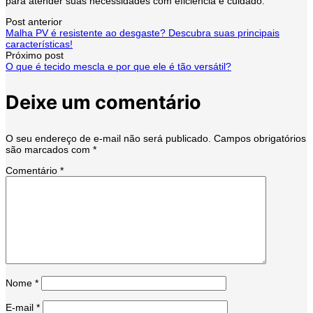
para atender suas necessidades com eficiência e cuidado.
Navegação
Post anterior
Malha PV é resistente ao desgaste? Descubra suas principais
características!
de
Próximo post
O que é tecido mescla e por que ele é tão versátil?
post
Deixe um comentário
O seu endereço de e-mail não será publicado.
Campos obrigatórios
são marcados com
*
Comentário
*
Nome
*
E-mail
*