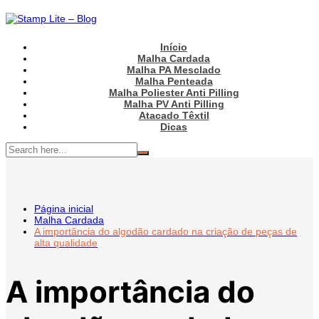
Ir
para
o
conteúdo
Início
Malha Cardada
Malha PA Mesclado
Malha Penteada
Malha Poliester Anti Pilling
Malha PV Anti Pilling
Atacado Têxtil
Dicas
Página inicial
Malha Cardada
A importância do algodão cardado na criação de peças de
alta qualidade
A importância do