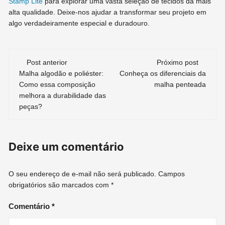
Stamp Lite
para explorar uma vasta seleção de tecidos da mais
alta qualidade. Deixe-nos ajudar a transformar seu projeto em
algo verdadeiramente especial e duradouro.
Navegação
Post anterior
Próximo post
de
Malha algodão e poliéster:
Conheça os diferenciais da
Como essa composição
malha penteada
post
melhora a durabilidade das
peças?
Deixe um comentário
O seu endereço de e-mail não será publicado.
Campos
obrigatórios são marcados com
*
Comentário
*