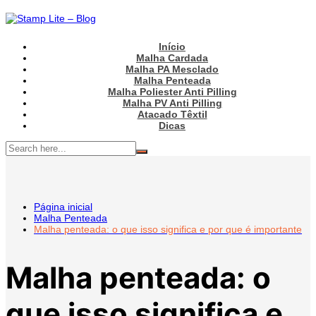
Ir
para
o
conteúdo
Início
Malha Cardada
Malha PA Mesclado
Malha Penteada
Malha Poliester Anti Pilling
Malha PV Anti Pilling
Atacado Têxtil
Dicas
Página inicial
Malha Penteada
Malha penteada: o que isso significa e por que é importante
Malha penteada: o
que isso significa e