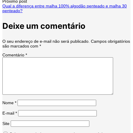
Próximo post
de
Qual a diferença entre malha 100% algodão penteado e malha 30
penteado?
post
Deixe um comentário
O seu endereço de e-mail não será publicado.
Campos obrigatórios
são marcados com
*
Comentário
*
Nome
*
E-mail
*
Site