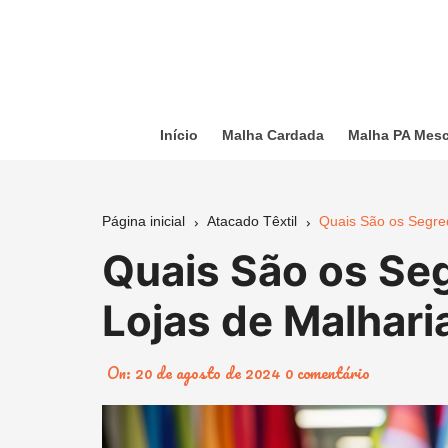
Ir
para
o
conteúdo
Início
Malha Cardada
Malha PA Mes
Página inicial
Atacado Têxtil
Quais São os Segre
Quais São os Se
Lojas de Malhar
On:
20 de agosto de 2024
0 comentário