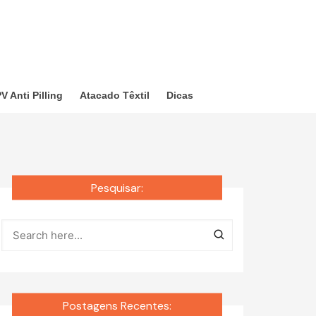
V Anti Pilling
Atacado Têxtil
Dicas
Pesquisar:
Postagens Recentes: