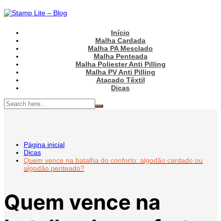
Ir
para
o
conteúdo
Início
Malha Cardada
Malha PA Mesclado
Malha Penteada
Malha Poliester Anti Pilling
Malha PV Anti Pilling
Atacado Têxtil
Dicas
Página inicial
Dicas
Quem vence na batalha do conforto: algodão cardado ou
algodão penteado?
Quem vence na