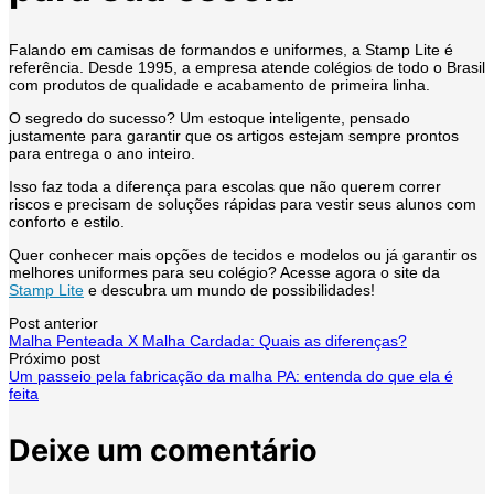
Falando em camisas de formandos e uniformes, a Stamp Lite é
referência. Desde 1995, a empresa atende colégios de todo o Brasil
com produtos de qualidade e acabamento de primeira linha.
O segredo do sucesso? Um estoque inteligente, pensado
justamente para garantir que os artigos estejam sempre prontos
para entrega o ano inteiro.
Isso faz toda a diferença para escolas que não querem correr
riscos e precisam de soluções rápidas para vestir seus alunos com
conforto e estilo.
Quer conhecer mais opções de tecidos e modelos ou já garantir os
melhores uniformes para seu colégio? Acesse agora o site da
Stamp Lite
e descubra um mundo de possibilidades!
Navegação
Post anterior
Malha Penteada X Malha Cardada: Quais as diferenças?
Próximo post
de
Um passeio pela fabricação da malha PA: entenda do que ela é
feita
post
Deixe um comentário