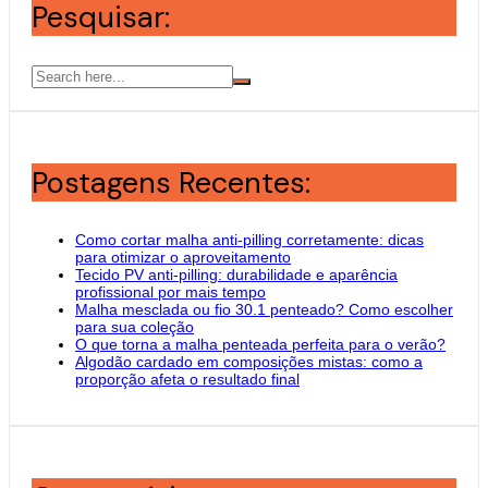
Pesquisar:
Postagens Recentes:
Como cortar malha anti-pilling corretamente: dicas
para otimizar o aproveitamento
Tecido PV anti-pilling: durabilidade e aparência
profissional por mais tempo
Malha mesclada ou fio 30.1 penteado? Como escolher
para sua coleção
O que torna a malha penteada perfeita para o verão?
Algodão cardado em composições mistas: como a
proporção afeta o resultado final