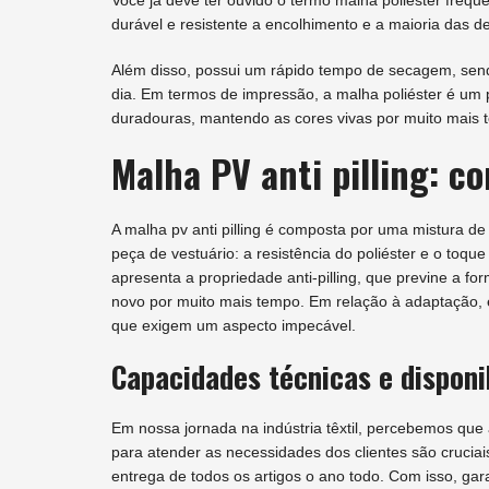
Você já deve ter ouvido o termo malha poliéster frequ
durável e resistente a encolhimento e a maioria das 
Além disso, possui um rápido tempo de secagem, sen
dia. Em termos de impressão, a malha poliéster é um
duradouras, mantendo as cores vivas por muito mais 
Malha PV anti pilling: co
A malha pv anti pilling é composta por uma mistura de
peça de vestuário: a resistência do poliéster e o to
apresenta a propriedade anti-pilling, que previne a 
novo por muito mais tempo. Em relação à adaptação, e
que exigem um aspecto impecável.
Capacidades técnicas e disponi
Em nossa jornada na indústria têxtil, percebemos que 
para atender as necessidades dos clientes são crucia
entrega de todos os artigos o ano todo. Com isso, ga