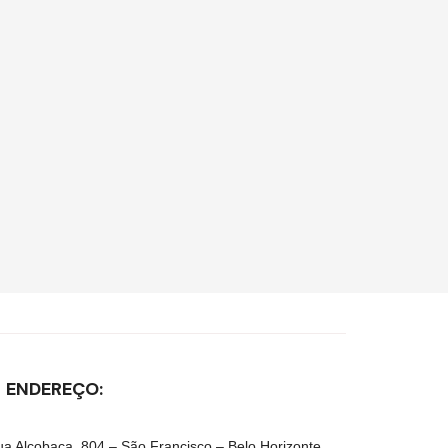
ENDEREÇO:
a Alcobaça, 804 – São Francisco – Belo Horizonte,