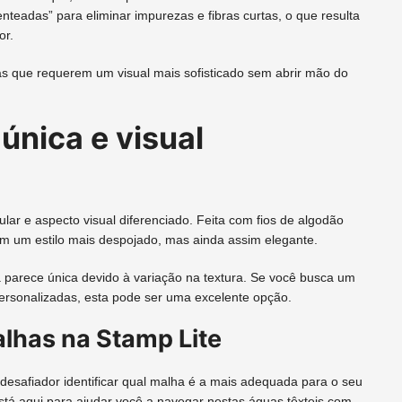
nteadas” para eliminar impurezas e fibras curtas, o que resulta
or.
s que requerem um visual mais sofisticado sem abrir mão do
única e visual
ular e aspecto visual diferenciado. Feita com fios de algodão
m um estilo mais despojado, mas ainda assim elegante.
 parece única devido à variação na textura. Se você busca um
personalizadas, esta pode ser uma excelente opção.
lhas na Stamp Lite
esafiador identificar qual malha é a mais adequada para o seu
tá aqui para ajudar você a navegar nestas águas têxteis com