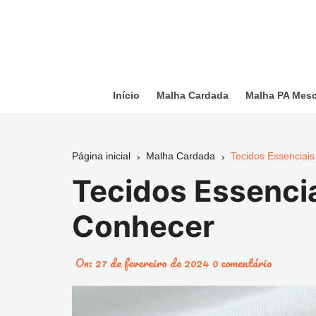
Ir
para
o
conteúdo
Início
Malha Cardada
Malha PA Mes
Página inicial
Malha Cardada
Tecidos Essenciai
Tecidos Essenci
Conhecer
On:
27 de fevereiro de 2024
0 comentário