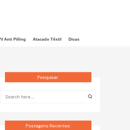
V Anti Pilling
Atacado Têxtil
Dicas
Pesquisar:
Postagens Recentes: