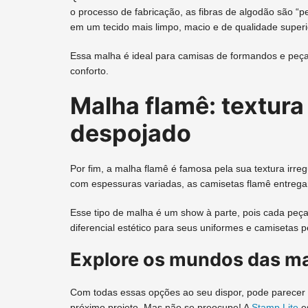
o processo de fabricação, as fibras de algodão são “pe
em um tecido mais limpo, macio e de qualidade superi
Essa malha é ideal para camisas de formandos e peça
conforto.
Malha flamê: textura 
despojado
Por fim, a malha flamê é famosa pela sua textura irreg
com espessuras variadas, as camisetas flamê entrega
Esse tipo de malha é um show à parte, pois cada peça
diferencial estético para seus uniformes e camisetas 
Explore os mundos das ma
Com todas essas opções ao seu dispor, pode parecer d
próximo projeto. Mas não se preocupe! A
Stamp Lite
es